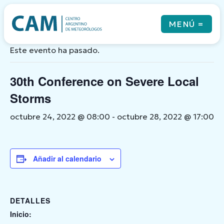
Skip
to
MENÚ
=
« Todos los Eventos
content
Este evento ha pasado.
30th Conference on Severe Local
Qué es el CAM
Noticias
Storms
Revista
Eventos
octubre 24, 2022 @ 08:00
-
octubre 28, 2022 @ 17:00
Cursos & Coloquios
Newsletters
Links
Añadir al calendario
Contacto
DETALLES
Inicio: