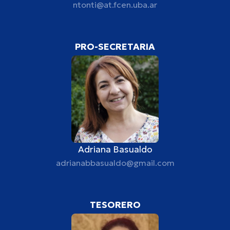
ntonti@at.fcen.uba.ar
PRO-SECRETARIA
Adriana Basualdo
adrianabbasualdo@gmail.com
TESORERO