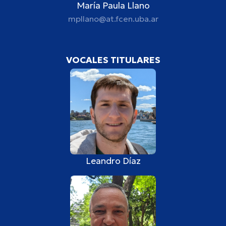
María Paula Llano
mpllano@at.fcen.uba.ar
VOCALES TITULARES
Leandro Díaz