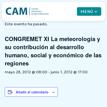
Skip
to
MENÚ
=
« Todos los Eventos
content
Este evento ha pasado.
CONGREMET XI La meteorología y
Qué es el CAM
Noticias
su contribución al desarrollo
Revista
humano, social y económico de las
Eventos
Cursos & Coloquios
regiones
Newsletters
mayo 28, 2012 @ 08:00
-
junio 1, 2012 @ 17:00
Links
Contacto
Añadir al calendario