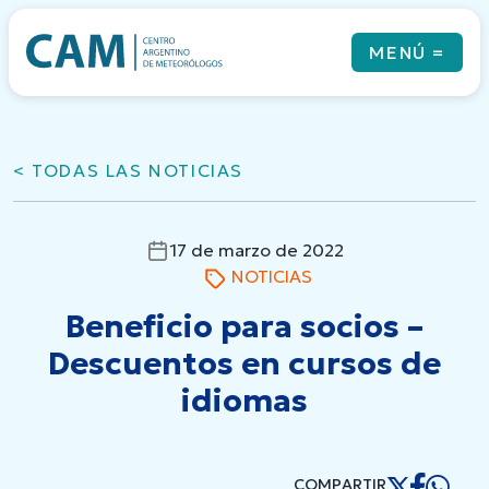
Skip
to
MENÚ
=
content
< TODAS LAS NOTICIAS
Qué es el CAM
Noticias
Revista
17 de marzo de 2022
Eventos
NOTICIAS
Cursos & Coloquios
Newsletters
Beneficio para socios –
Links
Descuentos en cursos de
Contacto
idiomas
COMPARTIR