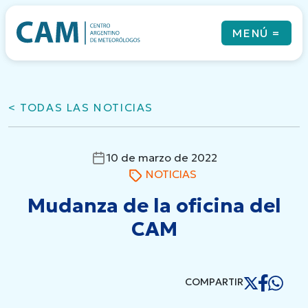
Skip
to
MENÚ
=
content
< TODAS LAS NOTICIAS
Qué es el CAM
Noticias
Revista
10 de marzo de 2022
Eventos
NOTICIAS
Cursos & Coloquios
Newsletters
Mudanza de la oficina del
Links
CAM
Contacto
COMPARTIR