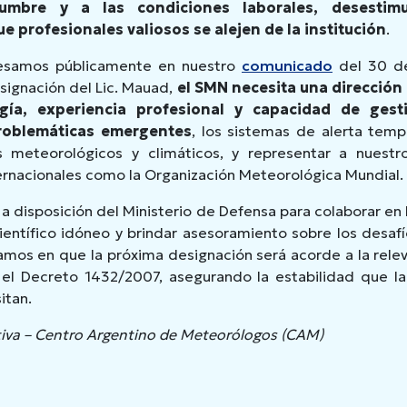
dumbre y a las condiciones laborales, desestim
 profesionales valiosos se alejen de la institución
.
esamos públicamente en nuestro
comunicado
del 30 d
esignación del Lic. Mauad,
el SMN necesita una dirección
gía, experiencia profesional y capacidad de gest
roblemáticas emergentes
, los sistemas de alerta temp
s meteorológicos y climáticos, y representar a nuestr
ernacionales como la Organización Meteorológica Mundial.
a disposición del Ministerio de Defensa para colaborar en l
científico idóneo y brindar asesoramiento sobre los desaf
mos en que la próxima designación será acorde a la relev
el Decreto 1432/2007, asegurando la estabilidad que la i
itan.
tiva – Centro Argentino de Meteorólogos (CAM)