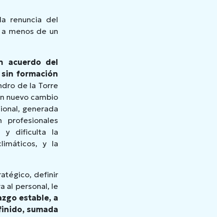
a renuncia del
, a menos de un
on acuerdo del
 sin formación
ndro de la Torre
 un nuevo cambio
cional, generada
 profesionales
 y dificulta la
limáticos, y la
atégico, definir
 al personal, le
azgo estable, a
efinido, sumada