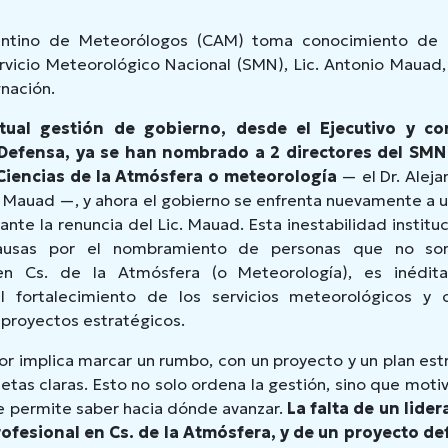
entino de Meteorólogos (CAM) toma conocimiento de l
ervicio Meteorológico Nacional (SMN), Lic. Antonio Mauad
nación.
tual gestión de gobierno, desde el Ejecutivo y c
 Defensa, ya se han nombrado a 2 directores del SMN
 Ciencias de la Atmósfera o meteorología
— el Dr. Aleja
io Mauad —, y ahora el gobierno se enfrenta nuevamente a
nte la renuncia del Lic. Mauad. Esta inestabilidad institu
ausas por el nombramiento de personas que no son
 en Cs. de la Atmósfera (o Meteorología), es inédita
 el fortalecimiento de los servicios meteorológicos y c
 proyectos estratégicos.
or implica marcar un rumbo, con un proyecto y un plan estr
etas claras. Esto no solo ordena la gestión, sino que motiva
le permite saber hacia dónde avanzar.
La falta de un lider
ofesional en Cs. de la Atmósfera, y de un proyecto d