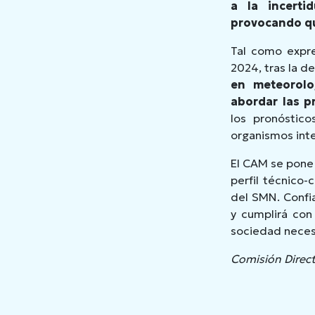
a la incerti
provocando que
Tal como expr
2024, tras la d
en meteorolo
abordar las p
los pronóstico
organismos int
El CAM se pone 
perfil técnico-
del SMN. Confia
y cumplirá con 
sociedad neces
Comisión Direc