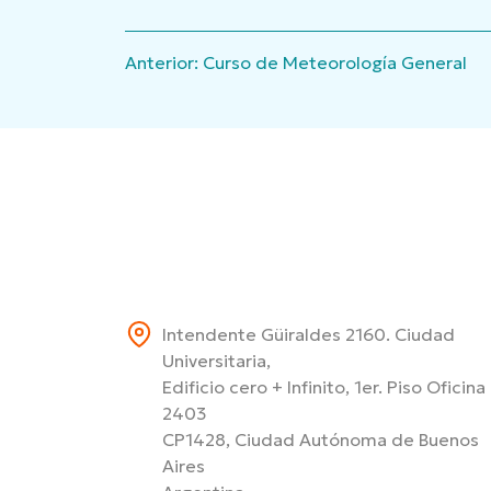
Navegación
Anterior:
Curso de Meteorología General
de
entradas
Intendente Güiraldes 2160. Ciudad
Universitaria,
Edificio cero + Infinito, 1er. Piso Oficina
2403
CP1428, Ciudad Autónoma de Buenos
Aires